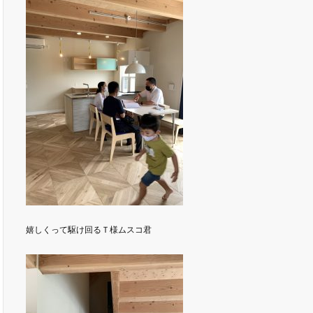
嬉しくって駆け回るＴ様ムスコ君