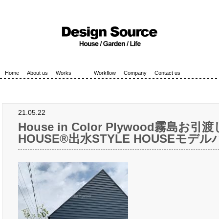
Home
About us
Works
Workflow
Company
Contact us
21.05.22
House in Color Plywood霧島お引
HOUSE®︎出水STYLE HOUSEモデ