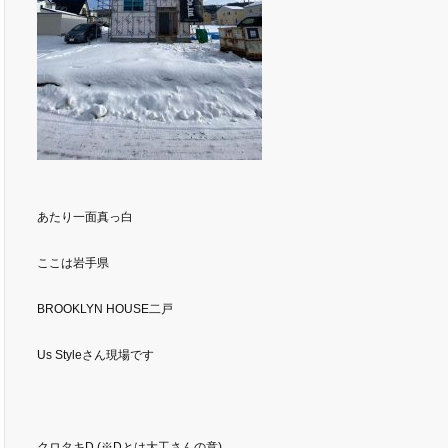
あたり一面真っ白
ここは岩手県
BROOKLYN HOUSE二戸
Us Styleさん現場です
クロタキD (※Dとは大工さんの意)