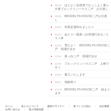
ほどよく自然体でかっこよく暮ら
06/18
す家ブルックリンハウス二戸 お引渡し
BROOKLYN HOUSE二戸お引渡
05/04
し
外部足場外れました☆
04/05
あたり一面真っ白現場打合せ／ヒ
01/22
ラメ丼
雪だよ！ BROOKLYN HOUSE二
12/25
戸 現場打合せ
真っ白二戸 現場打合せ
12/14
ブルックリンハウス二戸 上棟で
12/05
す☆
着工いたします
10/23
地鎮祭☆
08/21
BROOKLYN HOUSE二戸 始まり
07/18
ます
ホーム
私たちについて
建築デザイナー
家づくりの流れ
会社概要
お問い合わせ
個人情報保護