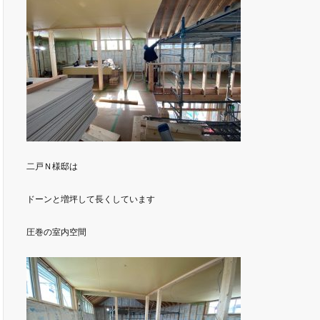
二戸Ｎ様邸は
ドーンと増坪して長くしています
圧巻の室内空間