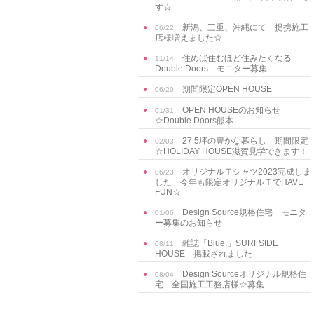
す☆
新潟、三重、沖縄にて 提携施工
06/22
店様増えました☆
住めば住むほど住みたくなる
11/14
Double Doors モニター募集
期間限定OPEN HOUSE
06/20
OPEN HOUSEのお知らせ
01/31
☆Double Doors熊本
27.5坪の豊かな暮らし 期間限定
02/03
☆HOLIDAY HOUSE滋賀見学できます！
オリジナルＴシャツ2023完成しま
06/23
した 今年も限定オリジナルＴでHAVE
FUN☆
Design Source規格住宅 モニタ
01/06
ー募集のお知らせ
雑誌「Blue.」SURFSIDE
08/11
HOUSE 掲載されました
Design Sourceオリジナル規格住
08/04
宅 全国施工工務店様☆募集