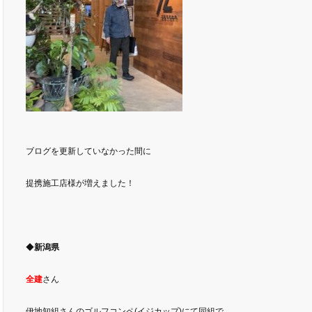
ブログを更新していなかった間に
提携施工店様が増えました！
◆
新潟県
全建
さん
伊地知組さんのゴルフコンペ(イジカップ)にて同組で