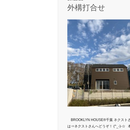
外構打合せ
BROOKLYN HOUSE®千葉 ネクス
は⇒ネクストさんへどうぞ！ (^_-)-☆ 