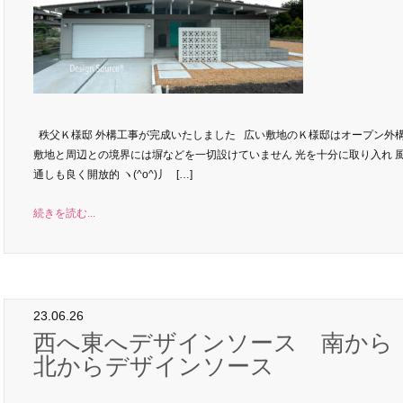
秩父Ｋ様邸 外構工事が完成いたしました 広い敷地のＫ様邸はオープン外
敷地と周辺との境界には塀などを一切設けていません 光を十分に取り入れ 
通しも良く開放的 ヽ(^o^)丿 […]
続きを読む...
23.06.26
西へ東へデザインソース 南から
北からデザインソース