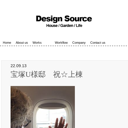
Home
About us
Works
Workflow
Company
Contact us
22.09.13
宝塚U様邸 祝☆上棟