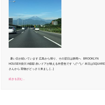
暑い日が続いています 広島から帰り、その翌日は静岡へ BROOKLYN
HOUSE®︎掛川 A様邸 赤いドアが映える外壁色です ＼(^-^)／ 本日はSQUAR
さんから 荷物がどっさり来まし […]
続きを読む...