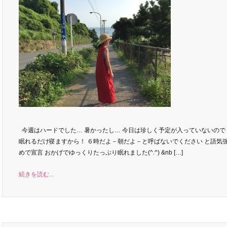
今週はハードでした… 暑かったし… 今日は珍しく予定が入っていないので
眠れるだけ寝ますから！ ６時だよ－朝だよ－と呼ばないでください と語気
めで宣言 おかげでゆっくりたっぷり眠れました(^.^) &nb […]
続きを読む...