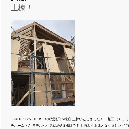
上棟！
BROOKLYN HOUSE®大阪池田 N様邸 上棟いたしました！！ 施工はナカミ
チホームさん モデルハウスに続き2棟目です 手際よく上棟となりました (^.^