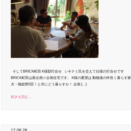
そしてBRICK町田 K様邸打合せ シキナミ氏を交えて仕様の打合せです
BRICK町田は新企画☆企画住宅です。 K様の要望は 動物達の仲良く暮らす
犬・猫総勢5匹！と共にどう暮らすか！ 企画 […]
続きを読む...
17.08.28