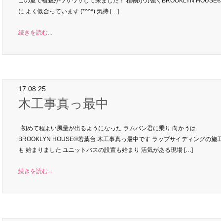
この夏で植栽がワサワサして来ました！ 植物が力強くBROOKLYN HOUSE®
に よく似合っています (*^^*) 気持 […]
続きを読む...
17.08.25
木工事真っ最中
初めて程よい風量が出るようになった ラムバン君に乗り 向かうは
BROOKLYN HOUSE®︎若葉台 木工事真っ最中です ラップサイディングの施
も 始まりました ユニットバスの設置も始まり 活気がある現場 […]
続きを読む...